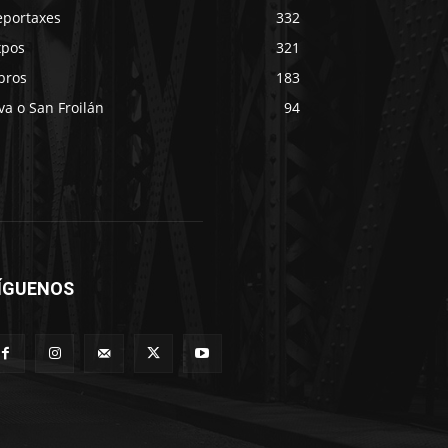
eportaxes
332
xpos
321
bros
183
va o San Froilán
94
ÍGUENOS