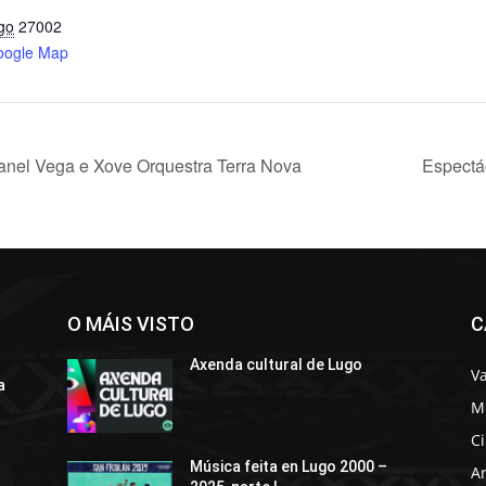
go
27002
oogle Map
anel Vega e Xove Orquestra Terra Nova
Espectác
O MÁIS VISTO
C
Axenda cultural de Lugo
Va
a
M
C
Música feita en Lugo 2000 –
Ar