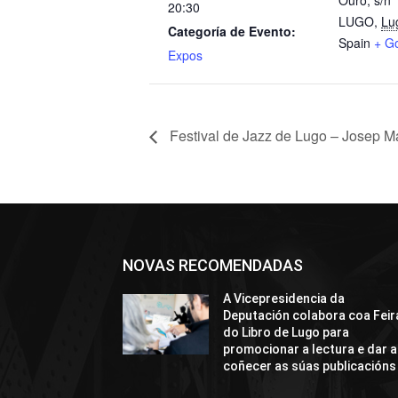
Ouro, s/n
20:30
LUGO
,
Lu
Categoría de Evento:
Spain
+ G
Expos
Festival de Jazz de Lugo – Josep M
NOVAS RECOMENDADAS
A Vicepresidencia da
Deputación colabora coa Feir
do Libro de Lugo para
promocionar a lectura e dar a
coñecer as súas publicacións