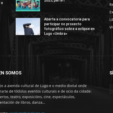
2025, parte I
 o
R
E
Li
Aberta a convocatoria para
participar no proxecto
Vi
fotográfico sobre a eclipse en
Lugo «Umbra»
EN SOMOS
S
s a axenda cultural de Lugo e o medio dixital onde
rarte de tódolos eventos culturais e de ocio da cidade:
ertos, teatro, exposicións, cine, espectáculos,
entación de libros, danza…