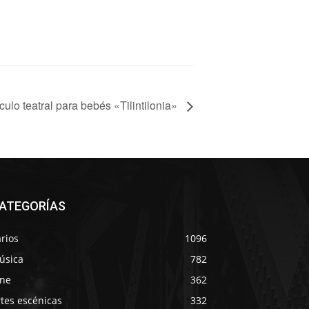
ulo teatral para bebés «Tilintilonia»
ATEGORÍAS
rios
1096
úsica
782
ine
362
tes escénicas
332