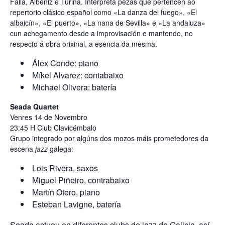
Falla, Albéniz e Turina. Interpreta pezas que pertencen ao
repertorio clásico español como «La danza del fuego», «El
albaicín», «El puerto», «La nana de Sevilla» e «La andaluza»
cun achegamento desde a improvisación e mantendo, no
respecto á obra orixinal, a esencia da mesma.
Álex Conde: piano
Míkel Alvarez: contabaixo
Michael Olivera: batería
Seada Quartet
Venres 14 de Novembro
23:45 H Club Clavicémbalo
Grupo integrado por algúns dos mozos máis prometedores da
escena
jazz
galega:
Lois Rivera, saxos
Miguel Piñeiro, contrabaixo
Martín Otero, piano
Esteban Lavigne, batería
Seada actuou en diferentes clubs de jazz de Galicia, así