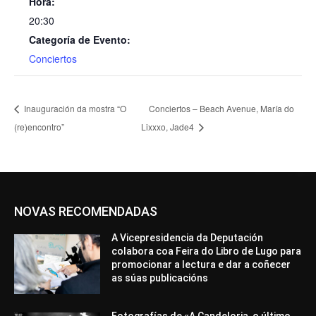
Hora:
20:30
Categoría de Evento:
Conciertos
Inauguración da mostra “O
Conciertos – Beach Avenue, María do
(re)encontro”
Lixxxo, Jade4
NOVAS RECOMENDADAS
A Vicepresidencia da Deputación
colabora coa Feira do Libro de Lugo para
promocionar a lectura e dar a coñecer
as súas publicacións