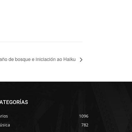
año de bosque e iniciación ao Haiku
ATEGORÍAS
rios
1096
úsica
782