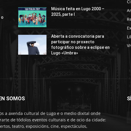
C
Música feita en Lugo 2000 –
Ar
2025, parte I
 o
R
E
Li
Aberta a convocatoria para
participar no proxecto
Vi
fotográfico sobre a eclipse en
Lugo «Umbra»
EN SOMOS
S
s a axenda cultural de Lugo e o medio dixital onde
rarte de tódolos eventos culturais e de ocio da cidade:
ertos, teatro, exposicións, cine, espectáculos,