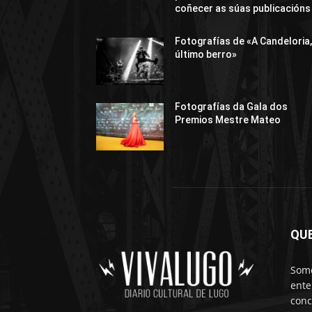
coñecer as súas publicacións
Fotografías de «A Candeloria,
último berro»
Fotografías da Gala dos
Premios Mestre Mateo
QU
Somo
ente
conc