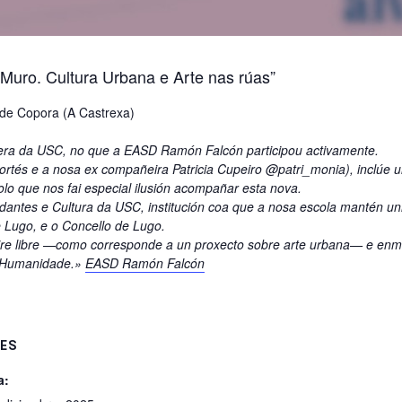
 Muro. Cultura Urbana e Arte nas rúas”
 de Copora (A Castrexa)
era da USC, no que a EASD Ramón Falcón participou activamente.
rtés e a nosa ex compañeira Patricia Cupeiro @patri_monia), inclúe un
o que nos fai especial ilusión acompañar esta nova.
udantes e Cultura da USC, institución coa que a nosa escola mantén unha
e Lugo, e o Concello de Lugo.
aire libre —como corresponde a un proxecto sobre arte urbana— e enm
a Humanidade.»
EASD Ramón Falcón
ES
a: