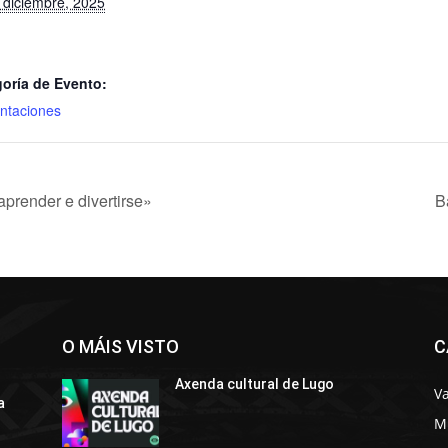
 diciembre, 2025
oría de Evento:
ntaciones
prender e divertirse»
B
O MÁIS VISTO
C
Axenda cultural de Lugo
Va
a
M