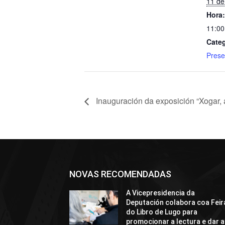
11 de
Hora:
11:00
Categ
Prese
Inauguración da exposición “Xogar, a
NOVAS RECOMENDADAS
A Vicepresidencia da
Deputación colabora coa Feir
do Libro de Lugo para
promocionar a lectura e dar a