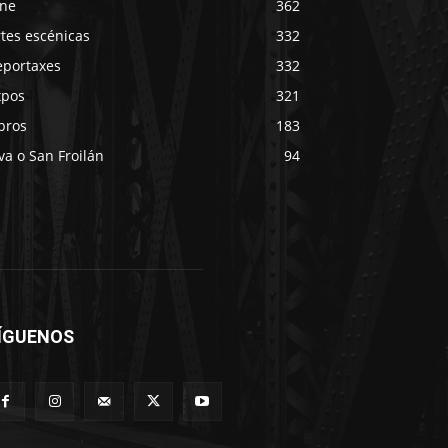
ine
362
tes escénicas
332
eportaxes
332
xpos
321
bros
183
va o San Froilán
94
ÍGUENOS