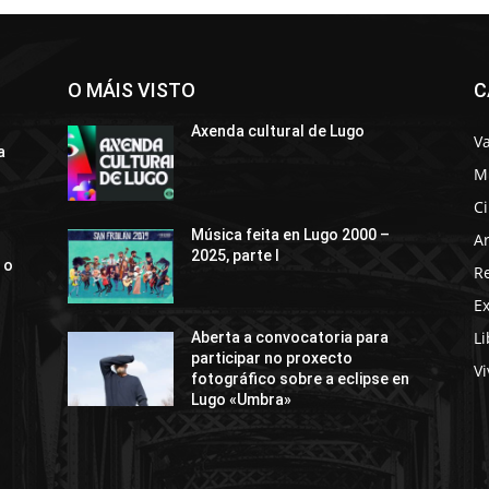
O MÁIS VISTO
C
Axenda cultural de Lugo
Va
a
M
C
Música feita en Lugo 2000 –
Ar
2025, parte I
 o
R
E
Li
Aberta a convocatoria para
participar no proxecto
Vi
fotográfico sobre a eclipse en
Lugo «Umbra»