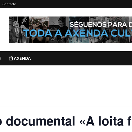
Contacto
S
AXENDA
 documental «A loita f