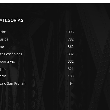
ATEGORÍAS
rios
1096
úsica
782
ine
362
tes escénicas
332
eportaxes
332
xpos
321
bros
183
va o San Froilán
94