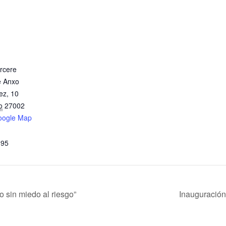
rcere
e Anxo
ez, 10
o
27002
oogle Map
 95
 sin miedo al riesgo”
Inauguración