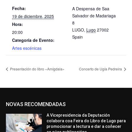
Fecha:
A Despensa de Saa
Salvador de Madariaga
19 de diciembre, 2025
8
Hora:
LUGO
,
Lugo
27002
20:00
Spain
Categoría de Evento:
Artes escénicas
Presentación do libro «Amígdala»
Concerto de Ugía Pedreira
NOVAS RECOMENDADAS
A Vicepresidencia da Deputación
colabora coa Feira do Libro de Lugo para
promocionar a lectura e dar a coñecer
as súas publicacións