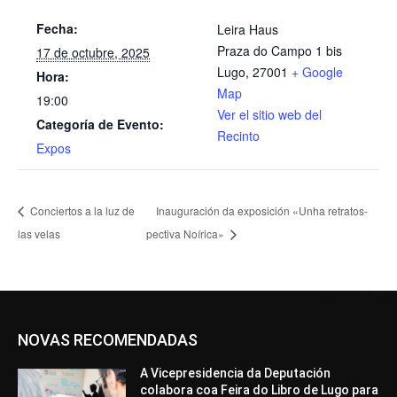
Fecha:
Leira Haus
Praza do Campo 1 bis
17 de octubre, 2025
Lugo
,
27001
+ Google
Hora:
Map
19:00
Ver el sitio web del
Categoría de Evento:
Recinto
Expos
Conciertos a la luz de
Inauguración da exposición «Unha retratos-
las velas
pectiva Noírica»
NOVAS RECOMENDADAS
A Vicepresidencia da Deputación
colabora coa Feira do Libro de Lugo para