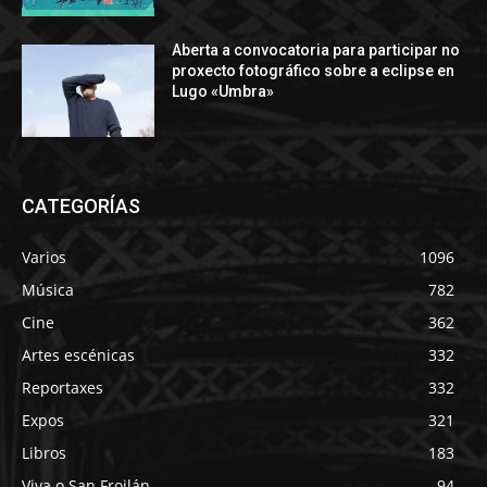
Aberta a convocatoria para participar no
proxecto fotográfico sobre a eclipse en
Lugo «Umbra»
CATEGORÍAS
Varios
1096
Música
782
Cine
362
Artes escénicas
332
Reportaxes
332
Expos
321
Libros
183
Viva o San Froilán
94