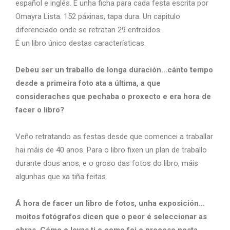
español e inglés. E unha ficha para cada festa escrita por
Omayra Lista. 152 páxinas, tapa dura. Un capitulo
diferenciado onde se retratan 29 entroidos.
É un libro único destas características.
Debeu ser un traballo de longa duración…cánto tempo
desde a primeira foto ata a última, a que
consideraches que pechaba o proxecto e era hora de
facer o libro?
Veño retratando as festas desde que comencei a traballar
hai máis de 40 anos. Para o libro fixen un plan de traballo
durante dous anos, e o groso das fotos do libro, máis
algunhas que xa tiña feitas.
Á hora de facer un libro de fotos, unha exposición…
moitos fotógrafos dicen que o peor é seleccionar as
obras. Cómo o levas ti e como foi o proceso nesta