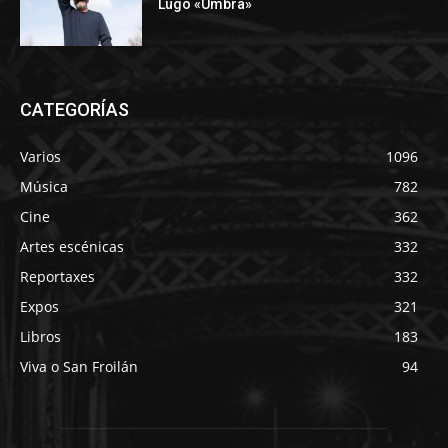
Lugo «Umbra»
CATEGORÍAS
Varios
1096
Música
782
Cine
362
Artes escénicas
332
Reportaxes
332
Expos
321
Libros
183
Viva o San Froilán
94