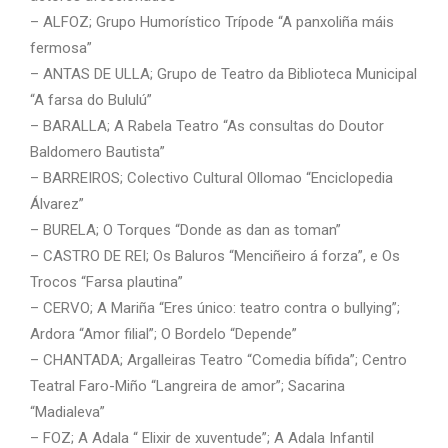
– ALFOZ; Grupo Humorístico Trípode “A panxoliña máis
fermosa”
– ANTAS DE ULLA; Grupo de Teatro da Biblioteca Municipal
“A farsa do Bululú”
– BARALLA; A Rabela Teatro “As consultas do Doutor
Baldomero Bautista”
– BARREIROS; Colectivo Cultural Ollomao “Enciclopedia
Álvarez”
– BURELA; O Torques “Donde as dan as toman”
– CASTRO DE REI; Os Baluros “Menciñeiro á forza”, e Os
Trocos “Farsa plautina”
– CERVO; A Mariña “Eres único: teatro contra o bullying”;
Ardora “Amor filial”; O Bordelo “Depende”
– CHANTADA; Argalleiras Teatro “Comedia bífida”; Centro
Teatral Faro-Miño “Langreira de amor”; Sacarina
“Madialeva”
– FOZ; A Adala “ Elixir de xuventude”; A Adala Infantil