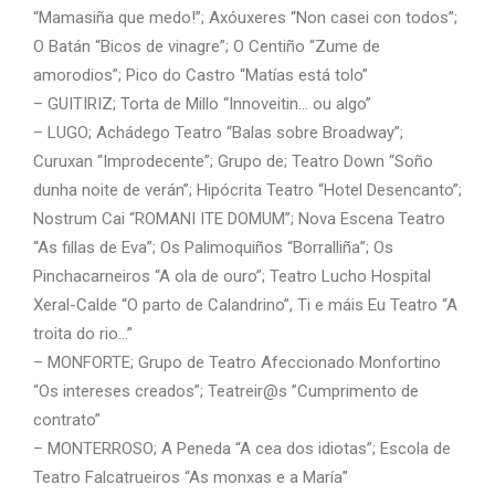
“Mamasiña que medo!”; Axóuxeres “Non casei con todos”;
O Batán “Bicos de vinagre”; O Centiño “Zume de
amorodios”; Pico do Castro “Matías está tolo”
– GUITIRIZ; Torta de Millo “Innoveitin… ou algo”
– LUGO; Achádego Teatro “Balas sobre Broadway”;
Curuxan “Improdecente”; Grupo de; Teatro Down “Soño
dunha noite de verán”; Hipócrita Teatro “Hotel Desencanto”;
Nostrum Cai “ROMANI ITE DOMUM”; Nova Escena Teatro
“As fillas de Eva”; Os Palimoquiños “Borralliña”; Os
Pinchacarneiros “A ola de ouro”; Teatro Lucho Hospital
Xeral-Calde “O parto de Calandrino”, Ti e máis Eu Teatro “A
troita do rio…”
– MONFORTE; Grupo de Teatro Afeccionado Monfortino
“Os intereses creados”; Teatreir@s ”Cumprimento de
contrato”
– MONTERROSO; A Peneda “A cea dos idiotas”; Escola de
Teatro Falcatrueiros “As monxas e a María”