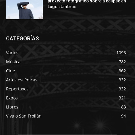
proxecto fotográfico sobre a eclipse en
Lugo «Umbra»
CATEGORÍAS
Varios
1096
Música
782
Cine
362
Artes escénicas
332
Reportaxes
332
Expos
321
Libros
183
Viva o San Froilán
94