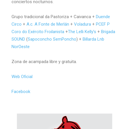
conciertos nocturnos.
Grupo tradicional da Pastoriza + Caivanca +
Duende
Circo
+
A.c. A Fonte de Merlán
+
Voladura
+
PCEF P
Coro do Exército Froilanista
+
The Lelli Kelly’s
+
Brigada
SOUND
(
Sapoconcho SemPoncho
) +
Billarda Lnb
NorOeste
Zona de acampada libre y gratuita.
Web Oficial
Facebook