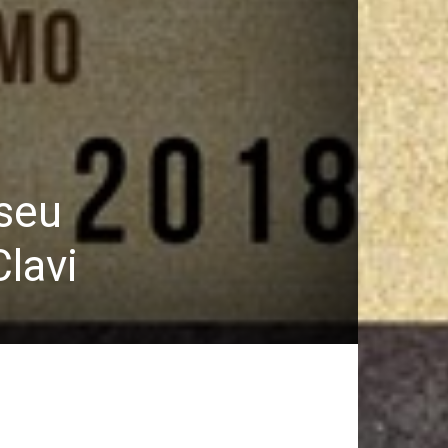
 seu
lavi