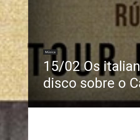
Música
15/02 Os italia
disco sobre o C