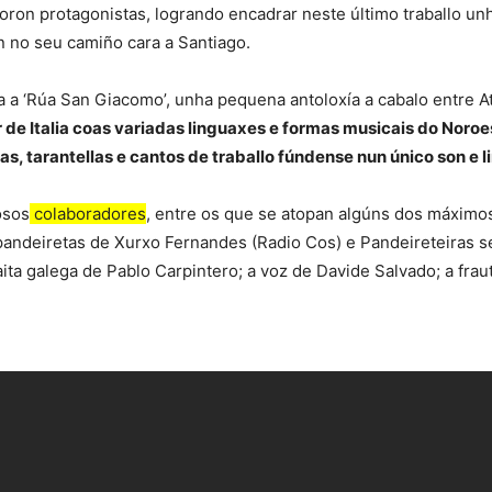
ron protagonistas, logrando encadrar neste último traballo unh
 no seu camiño cara a Santiago.
da a ‘Rúa San Giacomo’, unha pequena antoloxía a cabalo entre A
de Italia coas variadas linguaxes e formas musicais do Noroest
otas, tarantellas e cantos de traballo fúndense nun único son e 
osos
colaboradores
, entre os que se atopan algúns dos máximo
e pandeiretas de Xurxo Fernandes (Radio Cos) e Pandeireteiras 
aita galega de Pablo Carpintero; a voz de Davide Salvado; a fra