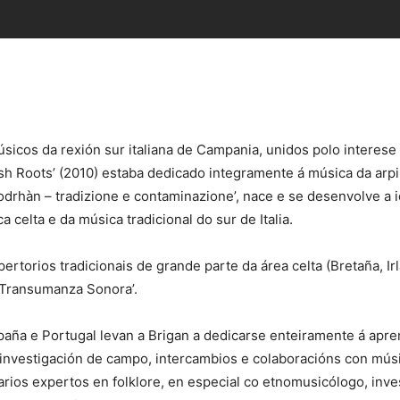
icos da rexión sur italiana de Campania, unidos polo interese 
ish Roots’ (2010) estaba dedicado integramente á música da arpis
bodrhàn – tradizione e contaminazione’, nace e se desenvolve a
 celta e da música tradicional do sur de Italia.
pertorios tradicionais de grande parte da área celta (Bretaña, Ir
‘Transumanza Sonora’.
ña e Portugal levan a Brigan a dedicarse enteiramente á apren
da investigación de campo, intercambios e colaboracións con mús
arios expertos en folklore, en especial co etnomusicólogo, inv