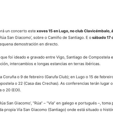
rá un concerto este
xoves 15 en Lugo, no club Clavicémbalo, 
‘Rúa San Giacomo’, sobre o Camiño de Santiago. E o
sábado 17 o
pequena demostración en directo.
, que foi ideado e gravado entre Vigo, Santiago de Compostela 
ción, intercambios e longas estancias en terras ibéricas.
a Coruña o 9 de febreiro (Garufa Club); en Lugo o 15 de febreiro
postela o 22 (Casa das Crechas). As conferencias terán lugar o 
a o 20 (EOI).
‘Rúa San Giacomo’, “Rúa” – “Vía” en galego e portugués –, toma 
da propia Vía San Giacomo (Santiago) onde está situado o histó