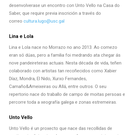
desenvolverase un encontro con Unto Vello na Casa do
Saber, que require previa inscrición a través do
correo
cultura.lugo@usc.gal
Lina e Lola
Lina e Lola nace no Morrazo no ano 2013. Ao comezo
eran só dúas, pero a familia foi medrando ata chegar ás
nove pandeireteiras actuais. Nesta década de vida, teñen
colaborado con artistas tan recoñecidos como Xabier
Díaz, Mondra, El Nido, Xurxo Fernandes,
Camaño&Ameixeiras ou AIlá, entre outros. O seu
repertorio nace do traballo de campo de moitas persoas e
percorre toda a xeografía galega e zonas estremeiras.
Unto Vello
Unto Vello é un proxecto que nace das recollidas de