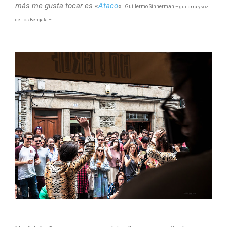
más me gusta tocar es «
Ataco
«
Guillermo Sinnerman
– guitarra y voz
de Los Bengala –