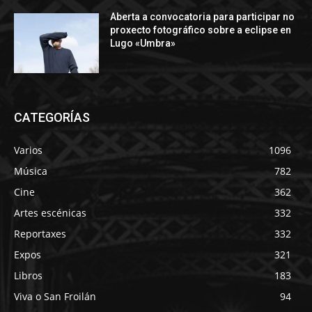
Aberta a convocatoria para participar no
proxecto fotográfico sobre a eclipse en
Lugo «Umbra»
CATEGORÍAS
Varios
1096
Música
782
Cine
362
Artes escénicas
332
Reportaxes
332
Expos
321
Libros
183
Viva o San Froilán
94