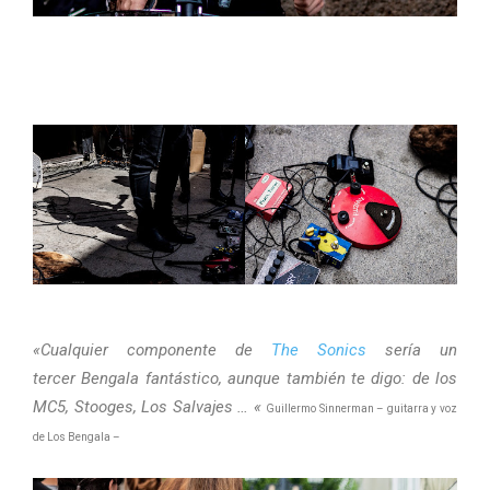
«Cualquier componente de
The Sonics
sería un
tercer Bengala fantástico, aunque también te digo: de los
MC5, Stooges, Los Salvajes … «
Guillermo Sinnerman
– guitarra y voz
de Los Bengala –