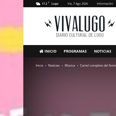
C
17.2
Vie, 7 Ago 2026
Información
Lugo
VivaLugo
INICIO
PROGRAMAS
NOTICIAS
Inicio
Noticias
Música
Cartel completo del festiva