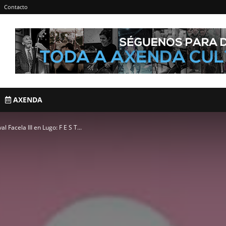
Contacto
AXENDA
l Facela III en Lugo: F E S T...