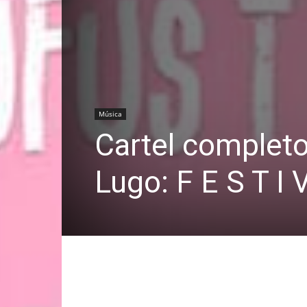
Música
Cartel completo 
Lugo: F E S T I 