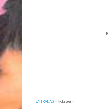
R
ENTRADAS
– ticketea –