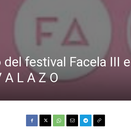
del festival Facela III 
V A L A Z O