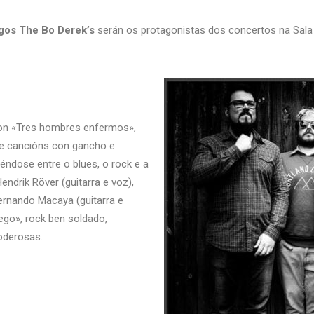
egos The Bo Derek’s
serán os protagonistas dos concertos na Sala
con «Tres hombres enfermos»,
de cancións con gancho e
éndose entre o blues, o rock e a
ndrik Röver (guitarra e voz),
Fernando Macaya (guitarra e
ego», rock ben soldado,
poderosas.