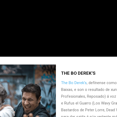
THE BO DEREK’S
The Bo Derek’s
, defínense como 
Baixas, e son o resultado de xun
Profesionales, Reposado) á voz e
e Rufus el Guarro (Los Wavy Grav
Bastardos de Peter Lorre, Dead 
para dar saída á súa vertente mái