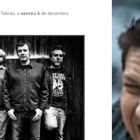
 Tebras, o
venres 6
de decembro.