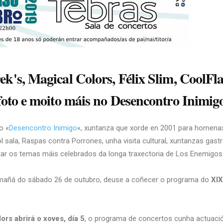
k's, Magical Colors, Félix Slim, CoolFla
foto e moito máis no Desencontro Inimig
o «
Desencontro Inimigo
«, xuntanza que xorde en 2001 para homenax
ol sala, Raspas contra Porrones, unha visita cultural, xuntanzas ga
tar os temas máis celebrados da longa traxectoria de Los Enemigos
 mañá do sábado 26 de outubro, deuse a coñecer o programa do
XIX
ors abrirá o xoves, día 5
, o programa de concertos cunha actuació