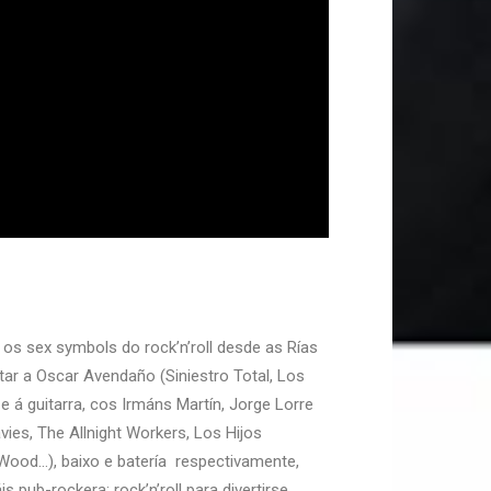
os sex symbols do rock’n’roll desde as Rías
tar a Oscar Avendaño (Siniestro Total, Los
 á guitarra, cos Irmáns Martín, Jorge Lorre
ies, The Allnight Workers, Los Hijos
Wood…), baixo e batería respectivamente,
s pub-rockera: rock’n’roll para divertirse,