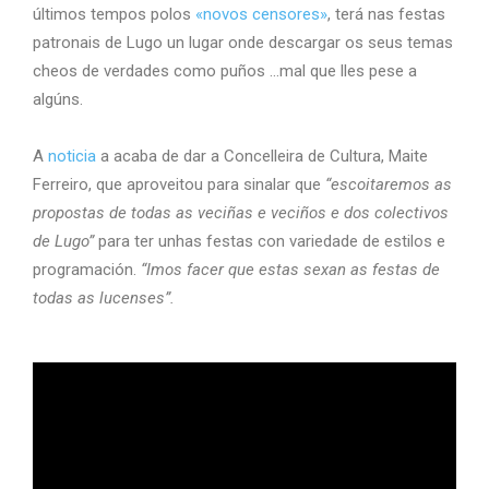
últimos tempos polos
«novos censores»
, terá nas festas
patronais de Lugo un lugar onde descargar os seus temas
cheos de verdades como puños …mal que lles pese a
algúns.
A
noticia
a acaba de dar a Concelleira de Cultura, Maite
Ferreiro, que aproveitou para sinalar que
“escoitaremos as
propostas de todas as veciñas e veciños e dos colectivos
de Lugo”
para ter unhas festas con variedade de estilos e
programación.
“Imos facer que estas sexan as festas de
todas as lucenses”.