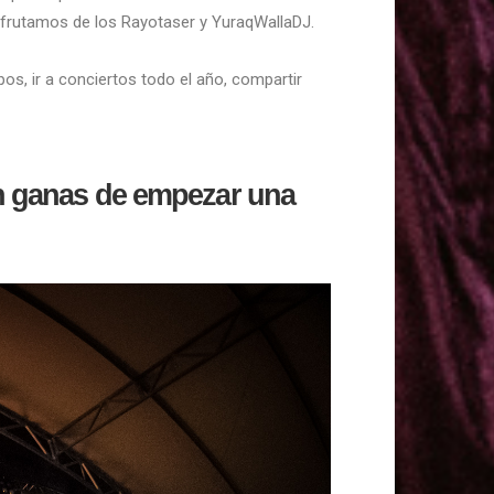
isfrutamos de los Rayotaser y YuraqWallaDJ.
os, ir a conciertos todo el año, compartir
on ganas de empezar una