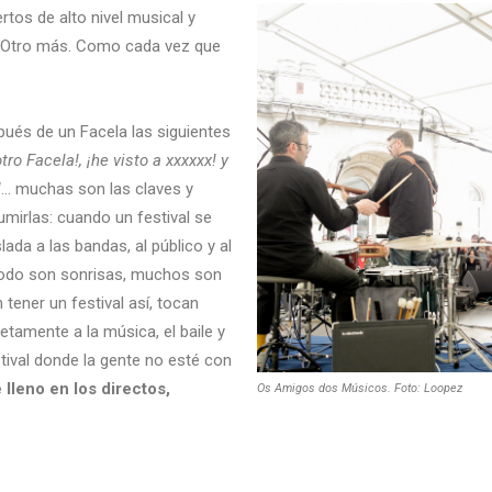
tos de alto nivel musical y
. Otro más. Como cada vez que
pués de un Facela las siguientes
tro Facela!, ¡he visto a xxxxxx! y
!
… muchas son las claves y
mirlas: cuando un festival se
slada a las bandas, al público y al
 todo son sonrisas, muchos son
ener un festival así, tocan
tamente a la música, el baile y
stival donde la gente no esté con
 lleno en los directos,
Os Amigos dos Músicos. Foto: Loopez