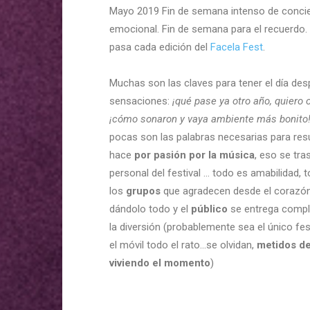
Mayo 2019 Fin de semana intenso de concier
emocional. Fin de semana para el recuerdo
pasa cada edición del
Facela Fest
.
Muchas son las claves para tener el día des
sensaciones:
¡qué pase ya otro año, quiero o
¡cómo sonaron y vaya ambiente más bonito
pocas son las palabras necesarias para resu
hace
por pasión por la música
, eso se tra
personal del festival … todo es amabilidad,
los
grupos
que agradecen desde el corazón t
dándolo todo y el
público
se entrega comple
la diversión (probablemente sea el único fe
el móvil todo el rato…se olvidan,
metidos de
viviendo el momento
)