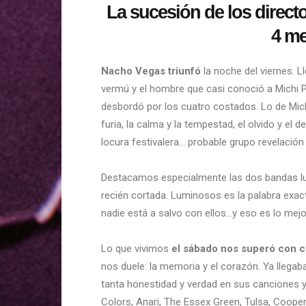
La sucesión de los direct
4 me
Nacho Vegas
triunfó
la noche del viernes. L
vermú y el hombre que casi conoció a Michi 
desbordó por los cuatro costados. Lo de Mich
furia, la calma y la tempestad, el olvido y e
locura festivalera… probable grupo revelació
Destacamos especialmente las dos bandas lu
recién cortada. Luminosos es la palabra exact
nadie está a salvo con ellos…y eso es lo mej
Lo que vivimos
el sábado nos superó con 
nos duele: la memoria y el corazón. Ya llega
tanta honestidad y verdad en sus canciones 
Colors, Anari, The Essex Green, Tulsa, Coope