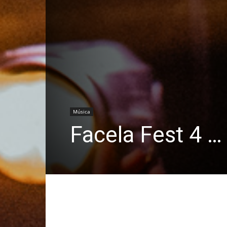
Música
Facela Fest 4 …