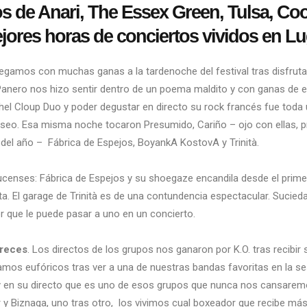
os de Anari, The Essex Green, Tulsa, Co
jores horas de conciertos vividos en Lu
legamos con muchas ganas a la tardenoche del festival tras disfruta
Panero nos hizo sentir dentro de un poema maldito y con ganas de 
el Cloup Duo y poder degustar en directo su rock francés fue toda un
l deseo. Esa misma noche tocaron Presumido, Cariño – ojo con ellas, 
n del año – Fábrica de Espejos, BoyankA KostovA y Trinità.
censes: Fábrica de Espejos y su shoegaze encandila desde el prim
a. El garage de Trinità es de una contundencia espectacular. Suciedad
or que le puede pasar a uno en un concierto.
creces
. Los directos de los grupos nos ganaron por K.O. tras recib
bamos eufóricos tras ver a una de nuestras bandas favoritas en la 
y en su directo que es uno de esos grupos que nunca nos cansaremo
r y Biznaga, uno tras otro, los vivimos cual boxeador que recibe má