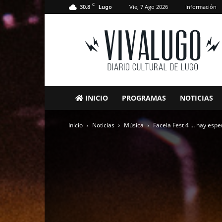
C
30.8
Vie, 7 Ago 2026
Información
Lugo
VivaLugo
INICIO
PROGRAMAS
NOTICIAS
Inicio
Noticias
Música
Facela Fest 4 … hay espe