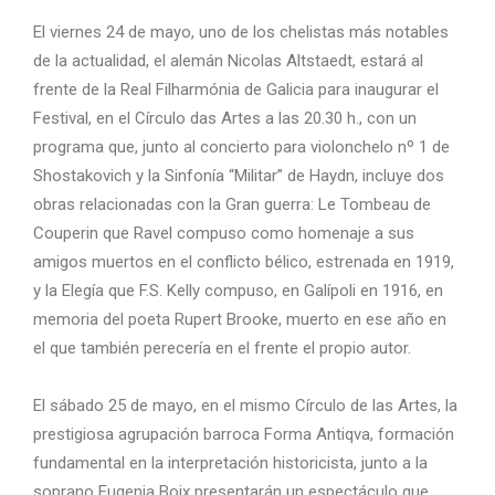
El viernes 24 de mayo, uno de los chelistas más notables
de la actualidad, el alemán Nicolas Altstaedt, estará al
frente de la Real Filharmónia de Galicia para inaugurar el
Festival, en el Círculo das Artes a las 20.30 h., con un
programa que, junto al concierto para violonchelo nº 1 de
Shostakovich y la Sinfonía “Militar” de Haydn, incluye dos
obras relacionadas con la Gran guerra: Le Tombeau de
Couperin que Ravel compuso como homenaje a sus
amigos muertos en el conflicto bélico, estrenada en 1919,
y la Elegía que F.S. Kelly compuso, en Galípoli en 1916, en
memoria del poeta Rupert Brooke, muerto en ese año en
el que también perecería en el frente el propio autor.
El sábado 25 de mayo, en el mismo Círculo de las Artes, la
prestigiosa agrupación barroca Forma Antiqva, formación
fundamental en la interpretación historicista, junto a la
soprano Eugenia Boix presentarán un espectáculo que