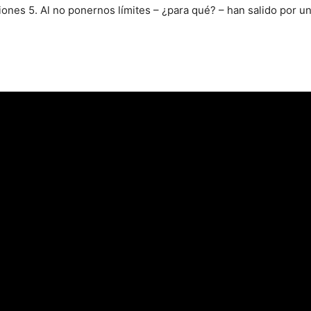
ones 5. Al no ponernos límites – ¿para qué? – han salido por un