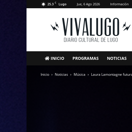
C
25.3
Jue, 6 Ago 2026
Información
Lugo
VivaLugo
INICIO
PROGRAMAS
NOTICIAS
Inicio
Noticias
Música
Laura Lamontagne futura