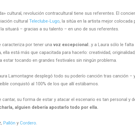
 cultural, revolución contracultural tiene sus referentes. El concie
iación cultural
Teleclube-Lugo
, la sitúa en la artista mejor colocada
la situará – gracias a su talento – en uno de sus referentes.
caracteriza por tener una
voz excepcional
…y a Laura sólo le falt
 ella está más que capacitada para hacerlo: creatividad, originalida
a estar tocando en grandes festivales sin ningún problema.
Laura Lamontagne desplegó todo su poderío canción tras canción – y
creíble conquistó al 100% de los que allí estábamos.
e cantar, su forma de estar y atacar el escenario es tan personal y
charla, alguien debería apostarlo todo por ella.
z,
Pallón
y
Cordero
.