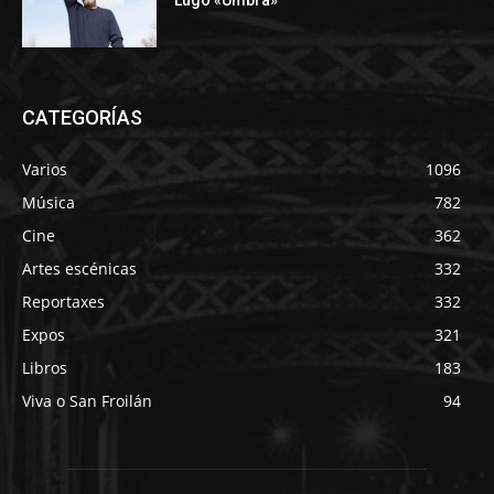
Lugo «Umbra»
CATEGORÍAS
Varios
1096
Música
782
Cine
362
Artes escénicas
332
Reportaxes
332
Expos
321
Libros
183
Viva o San Froilán
94