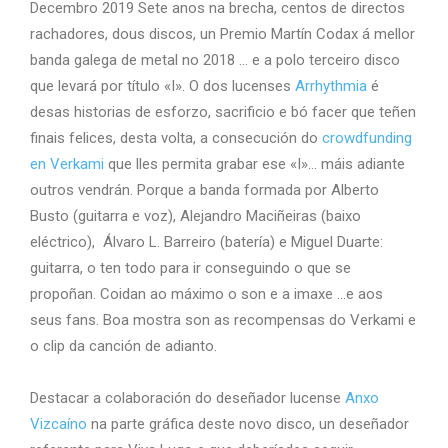
Decembro 2019 Sete anos na brecha, centos de directos
rachadores, dous discos, un Premio Martín Codax á mellor
banda galega de metal no 2018 … e a polo terceiro disco
que levará por título «I». O dos lucenses
Arrhythmia
é
desas historias de esforzo, sacrificio e bó facer que teñen
finais felices, desta volta, a consecución do
crowdfunding
en Verkami
que lles permita grabar ese «I»… máis adiante
outros vendrán. Porque a banda formada por Alberto
Busto (guitarra e voz), Alejandro Maciñeiras (baixo
eléctrico), Álvaro L. Barreiro (batería) e Miguel Duarte:
guitarra, o ten todo para ir conseguindo o que se
propoñan. Coidan ao máximo o son e a imaxe …e aos
seus fans. Boa mostra son as recompensas do Verkami e
o clip da canción de adianto.
Destacar a colaboración do deseñador lucense
Anxo
Vizcaíno
na parte gráfica deste novo disco, un deseñador