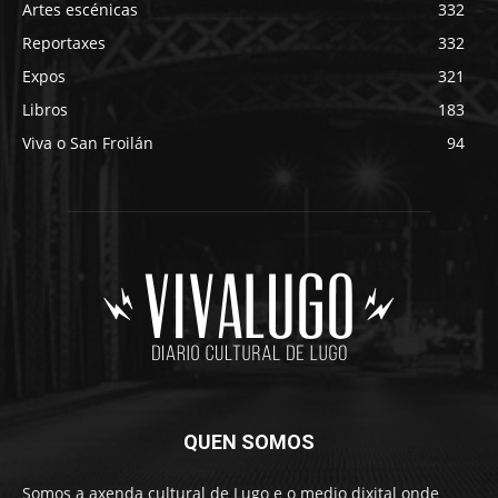
Artes escénicas
332
Reportaxes
332
Expos
321
Libros
183
Viva o San Froilán
94
QUEN SOMOS
Somos a axenda cultural de Lugo e o medio dixital onde