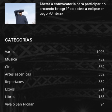
Aberta a convocatoria para participar no
proxecto fotográfico sobre a eclipse en
Lugo «Umbra»
CATEGORÍAS
Varios
1096
Música
782
Cine
362
Artes escénicas
332
Reportaxes
332
Expos
321
Libros
183
Viva o San Froilán
94