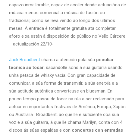
espazo inmellorable, capaz de acoller dende actuacións de
música menos comercial a música de fusión ou
tradicional, como se leva vendo ao longo dos últimos
meses. A entrada é totalmente gratuíta ata completar
aforo e xa están á disposición do público no Vello Cárcere
– actualización 22/10-
Jack Broadbent
chama a atención pola súa
peculiar
técnica ao tocar
, sacándolle sons á súa guitarra usando
unha petaca de whisky vacía. Con gran capacidade de
comunicar, a súa forma de transmitir, a súa enerxía e a
súa actitude auténtica converteuse en bluesman. En
pouco tempo pasou de tocar na rúa a ser reclamado para
actuar en importantes festivais de América, Europa, Xapón
ou Australia. Broadbent, ao que lle é suficiente coa súa
voz e a súa guitarra, á que lle chama Marilyn, conta con 4
discos ás súas espaldas e con
concertos con entradas