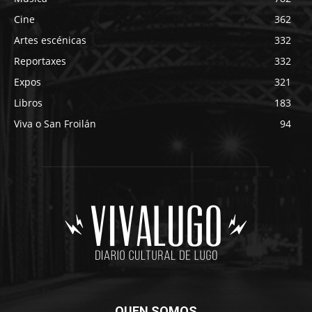
Cine
362
Artes escénicas
332
Reportaxes
332
Expos
321
Libros
183
Viva o San Froilán
94
QUEN SOMOS