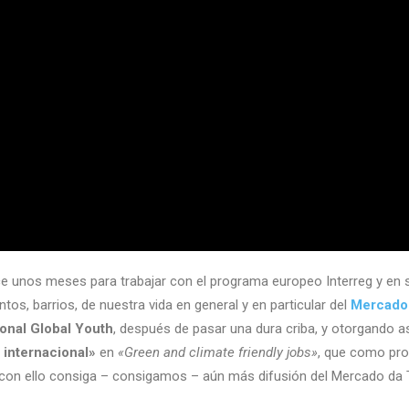
e unos meses para trabajar con el programa europeo Interreg y en s
os, barrios, de nuestra vida en general y en particular del
Mercado
onal Global Youth
, después de pasar una dura criba, y otorgando 
 internacional»
en
«Green and climate friendly jobs»
, que como pro
y con ello consiga – consigamos – aún más difusión del Mercado da 