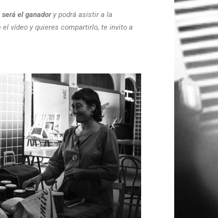
 será el ganador
y podrá asistir a la
a el vídeo y quieres compartirlo, te invito a