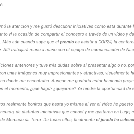
ó:
mó la atención y me gustó descubrir iniciativas como esta durante
nto vi la ocasión de compartir el concepto a través de un vídeo y da
sé. Más aún cuando supe que el
premio
es asistir a COP24, la confer
e. Allí trabajará mano a mano con el equipo de comunicación de Na
ciones anteriores y tuve mis dudas sobre si presentar algo o no, po
 con unas imágenes muy impresionantes y atractivas, visualmente h
 zona donde me encontraba. Aunque me gustaría estar haciendo proye
 en el momento, ¿qué hago? ¿quejarme? Ya tendré la oportunidad de es
os realmente bonitos que hasta yo misma al ver el vídeo he puesto 
ncurso, de distintas iniciativas que conocí y me gustaron en Lugo, 
de Mercado da Terra. De todos ellos, finalmente
el jurado ha selecc