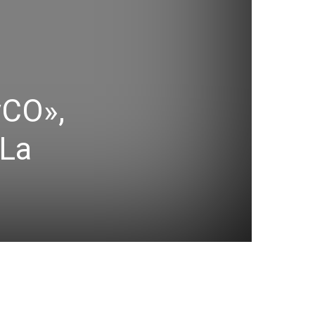
yCO»,
 La