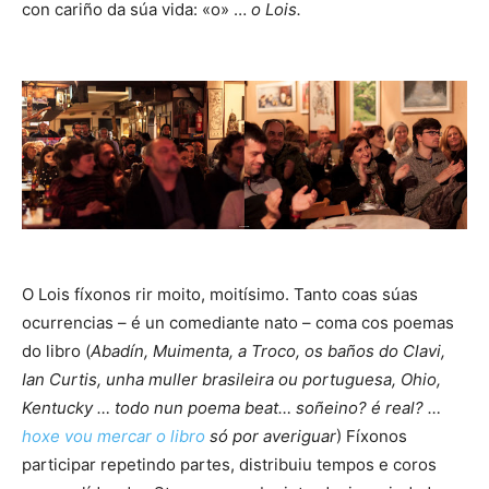
con cariño da súa vida: «o» …
o Lois.
O Lois fíxonos rir moito, moitísimo. Tanto coas súas
ocurrencias – é un comediante nato – coma cos poemas
do libro (
Abadín, Muimenta, a Troco, os baños do Clavi,
Ian Curtis, unha muller brasileira ou portuguesa, Ohio,
Kentucky … todo nun poema beat… soñeino? é real? …
hoxe vou mercar o libro
só por averiguar
) Fíxonos
participar repetindo partes, distribuiu tempos e coros