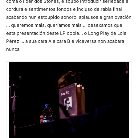
coma o líder dos Stones, e soubo introducir seriedade e
cordura e sentimentos fondos e incluso de rabia final
acabando nun estoupido sonoro: aplausos e gran ovación
… queremos máis, queríamos máis … desexamos que
esta presentación deste LP doble… o Long Play de Lois
Pérez … a súa cara A e cara B e viceversa non acabara
nunca.