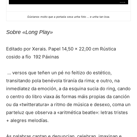
Gústanos moito que a portada sexa unha foto … e unha tan boa.
Sobre «Long Play»
Editado por Xerais. Papel 14,50 x 22,00 cm Rústica
cosido a fío 192 Páxinas
… versos que teñen un pé no feitizo do estético,
transitando pola benévola tiranía da rima; e outro, na
inmediatez da emoción, a da esquina sucia do ring, cando
o centro do libro viaxa ás formas máis propias da canción
ou da «twitteratura» a ritmo de música e desexo, coma un
parteluz que observa a «aritmética beatle»: letras tristes
+ alegres melodías.
As palabras cantan e denuncian, celebran, imaxinan e