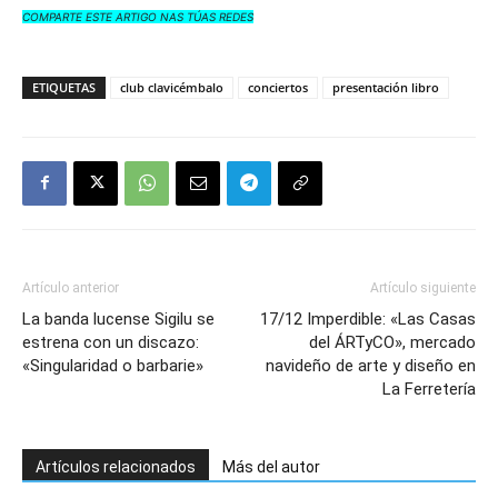
COMPARTE ESTE ARTIGO NAS TÚAS REDES
ETIQUETAS
club clavicémbalo
conciertos
presentación libro
Artículo anterior
Artículo siguiente
La banda lucense Sigilu se
17/12 Imperdible: «Las Casas
estrena con un discazo:
del ÁRTyCO», mercado
«Singularidad o barbarie»
navideño de arte y diseño en
La Ferretería
Artículos relacionados
Más del autor