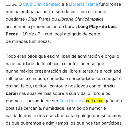
O
Club Clavicémbalo
e a
Librería Trama
fundironse
DEC 2017
nun na noitiña pasada, e sen decidir con cal nome
quedarse (
Club Trama
ou
Librería Clavicémbalo
)
arrincaron a presentación do libro «
Long Play» de Lois
Pérez
–
LP de LP
– cun local ateigado de xente
de miradas luminosas.
Todo eran ollos que escintiliban de admiración e orgullo
na oscuridade do local hacia o autor lucense que
nunha máxica presentación de libro (literatura e rock and
roll, poesía cantada, comedia e seriadedade sen chegar ó
drama) falou, recitou, cantou e nos levou con él,
ó seu
carón
nas súas verbas sobre a súa vida, o libro e os
poemas … pasando de ser
Lois Pérez
a
«o Lois»,
gañando
pola súa cercanía, humildade, sentido do humor e
calidade dos textos ese «título» tan galego que só damos
ós que queremos e admiramos, ós que nos fan partícipes