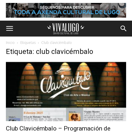
Inicio
Etiquetas
Club clavicémbalo
Etiqueta: club clavicémbalo
Club Clavicémbalo – Programación de