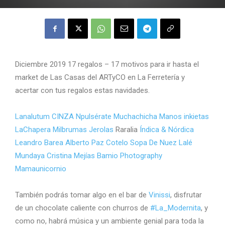
Diciembre 2019 17 regalos – 17 motivos para ir hasta el
market de Las Casas del ARTyCO en La Ferretería y
acertar con tus regalos estas navidades.
Lanalutum
CINZA
Npulsérate
Muchachicha
Manos inkietas
LaChapera
Milbrumas
Jerolas
Raralia
Índica & Nórdica
Leandro Barea
Alberto Paz Cotelo
Sopa De Nuez
Lalé
Mundaya
Cristina Mejías Bamio Photography
Mamaunicornio
También podrás tomar algo en el bar de
Vinissi
, disfrutar
de un chocolate caliente con churros de
#
La_Modernita
, y
como no, habrá música y un ambiente genial para toda la