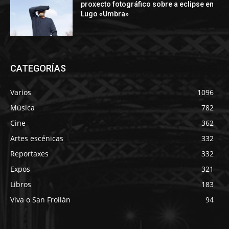
proxecto fotográfico sobre a eclipse en
Lugo «Umbra»
CATEGORÍAS
Varios
1096
Música
782
Cine
362
Artes escénicas
332
Reportaxes
332
Expos
321
Libros
183
Viva o San Froilán
94