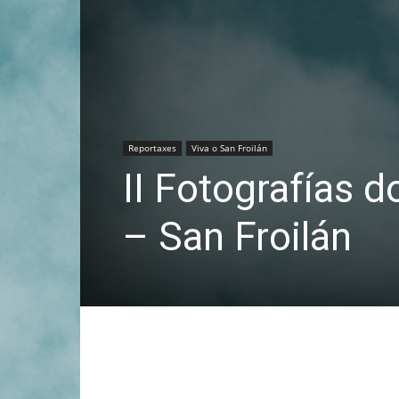
Reportaxes
Viva o San Froilán
II Fotografías
– San Froilán