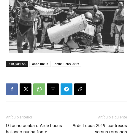
ETIQUETAS
arde lucus
arde lucus 2019
Artículo anterior
Artículo siguiente
O fauno acaba o Arde Lucus
Arde Lucus 2019: castrexos
bailando nunha fonte
versus romanos