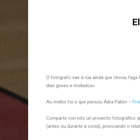
E
O fotógrafo sae á rúa aínda que chova, faga 
días grises e mollados»
Ao mellor foi o que pensou Adra Pallón –
Pre
Comparte con nós un proxecto fotográfico qu
(antes ou durante a covid), priorizando o rel