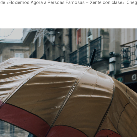
 de «Eloxiemos Agora a Persoas Famosas – Xente con clase». Chego