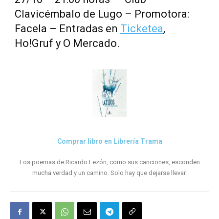
Clavicémbalo de Lugo – Promotora:
Facela – Entradas en
Ticketea
,
Ho!Gruf y O Mercado.
Comprar libro en Librería Trama
Los poemas de Ricardo Lezón, como sus canciones, esconden
mucha verdad y un camino. Solo hay que dejarse llevar.