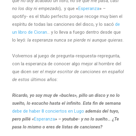
que no doy acabado un libro, no sé que me pasa, casi
no los doy ni empezado
), y que
«
Esperanza
»
–
spotify-
es el título perfecto porque recoge muy bien el
espíritu de todas las canciones del disco, y lo sacó
de
un libro de Cioran
… y lo lleva a fuego dentro desde que
lo leyó:
la esperanza
nunca se pierde ni aunque quieras.
Volvemos al juego de pregunta-respuesta-repregunta,
con la esperanza de conocer algo mejor al hombre del
que dicen ser
el mejor escritor de canciones en español
de estos últimos años
:
Ricardo, yo soy muy de «bucles», pillo un disco y no lo
suelto, lo escucho hasta el infinito. Esta fin de semana
debe de haber 8 conciertos en Lugo
además del tuyo,
pero pillé «
Esperanza
» – youtube- y no lo suelto… ¿Te
pasa lo mismo o eres de listas de canciones?