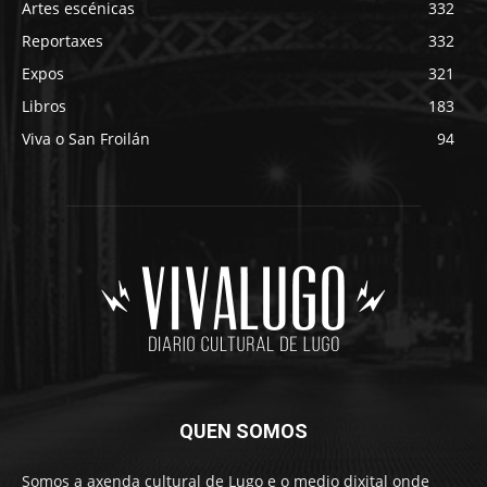
Artes escénicas
332
Reportaxes
332
Expos
321
Libros
183
Viva o San Froilán
94
QUEN SOMOS
Somos a axenda cultural de Lugo e o medio dixital onde