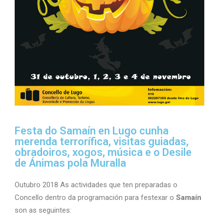
Festa do Samaín en Lugo cunha
merenda terrorífica, visitas guiadas,
obradoiros, xogos, música e o Desile
de Ánimas pola Muralla
Outubro 2018 As actividades que ten preparadas o
Concello dentro da programación para festexar o
Samaín
son as seguintes: