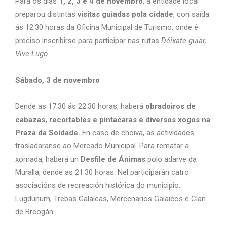
Para os días
1, 2, 3 e 4 de novembro
, a entidade local
preparou distintas
visitas guiadas pola cidade
, con saída
ás 12:30 horas da Oficina Municipal de Turismo, onde é
preciso inscribirse para participar nas rutas
Déixate guiar,
Vive Lugo.
Sábado, 3 de novembro
Dende as 17:30 ás 22:30 horas, haberá
obradoiros de
cabazas, recortables e pintacaras e diversos xogos na
Praza da Soidade.
En caso de choiva, as actividades
trasladaranse ao Mercado Municipal. Para rematar a
xornada, haberá un
Desfile de Ánimas
polo adarve da
Muralla, dende as 21:30 horas. Nel participarán catro
asociacións de recreación histórica do municipio:
Lugdunum, Trebas Galaicas, Mercenarios Galaicos e Clan
de Breogán.