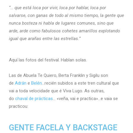
“… que está loca por vivir, loca por hablar, loca por
salvarse, con ganas de todo al mismo tiempo, la gente que
nunca bosteza ni habla de lugares
c
omunes, sino que
arde, arde como fabulosos cohetes amarillos explotando
igual que arañas entre las estrellas.”
Aquí las fotos del festival. Hablan solas.
Las de Abuela Te Quiero, Berta Franklin y Sigilu son
de
Adrán
e
Belén
…recién subidos a este tren cultural que
vai a toda velocidade que é Viva Lugo. As outras,
do
chaval de prácticas
… «veña, vai e practica»…e vaia se
practicou:
GENTE FACELA Y BACKSTAGE