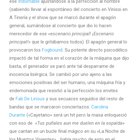
ese
Indomable
ajustándose a la perfección al nombre
(sabiendo llevar al espontáneo del concierto en Vinissi en
A Tinería y el show que se marcó durante el apagón
general, sumándose al concierto que dio lo hacen
merecedor de ese
«escenario principal! ¡Escenario
principal!»
que le gritábamos todos). El apagón general lo
provocaron los
Fogbound
. Su potente directo psicodélico
impactó de tal forma en el corazón de la máquina que dijo
basta, el generador se paró ante tal desparrame de
inocencia lisérgica. Se cambió por uno ajeno a las
emociones positivas del ser humano, una máquina fría y
endemoniada que resistió a la perfección los envites
de
Fab De Lirious
y sus secuaces seguidos del resto de
bandas que se marcaron conciertazos:
Carolina
Durante
(«Cayetano» será un hit pero la masa enloqueció
con eso de
«Tus puñales aun me duelen en la espalda»
que cantan en un bucle final mágico en su «La Noche de
los Muertos Vivientes»… había mucho de esto en el