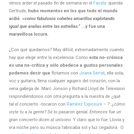
vimos arder el pasado fin de semana en el
Facela
: querida
Gertrude,
hubo momentos en los que todo el mundo
ardió «
como fabulosos cohetes amarillos explotando
igual que arañas entre las estrellas.
” …y fue una
maravillosa locura.
¿Con qué quedarnos? Muy difícil, extremadamente cuando
hay que elegir entre la excelencia. Como
esta no-crónica
es una no-crítica y sólo obedece a gustos personales
podemos decir que
flotamos con
Joana Serrat
, ella sola,
voz y guitarra, llena cualquier agujero del corazón, con la
vena gallega de Marc Jonson y Richard Lloyd de Television
respondiéndonos con otra pregunta a la nuestra de ¿qué
tal el concierto -tocaron con
Ramírez Exposure
– ?:
¿cómo
viste tu a la gente?
Se lo pasaron genial.
Entonces fue un
gran concierto dicen al unísono
. Y claro que lo fue. Llovía y
era noche pero su música fabricaba sol y luz cegadora. O