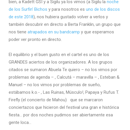
bien, a Kadett GSI y a Sigilu ya los vimos (a Sigilu la
noche
de los Surfin’ Bichos
y para nosotros es
uno de los discos
de este 2018
), nos hubiera gustado volver a verlos y
también descubrir en directo a Berta Franklin, un grupo que
nos tiene
atrapados en su bandcamp
y que esperamos
poder ver pronto en directo.
El equilibrio y el buen gusto en el cartel es uno de los
GRANDES aciertos de los organizadores. A los grupos
citados se sumaron Abuela Te quiero – no los vimos por
problemas de agenda – , Calcutá – maravilla – , Esteban &
Manuel – no los vimos por problemas de sueño,
estábamos k.o.- , Las Ruinas, Músculo!, Papaya y Rufus T.
Firefly (el concierto de Mahou) que se marcaron
conciertazos que hicieron del festival una gran e histórica
fiesta… por dos noches pudimos ser abiertamente esa
gente loca…