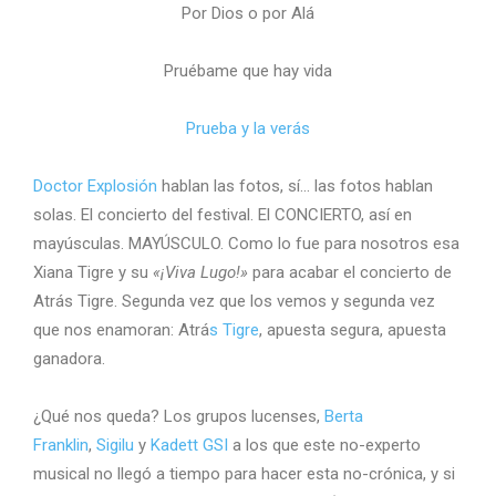
Por Dios o por Alá
Pruébame que hay vida
Prueba y la verás
Doctor Explosión
hablan las fotos, sí… las fotos hablan
solas. El concierto del festival. El CONCIERTO, así en
mayúsculas. MAYÚSCULO. Como lo fue para nosotros esa
Xiana Tigre y su
«¡Viva Lugo!»
para acabar el concierto de
Atrás Tigre. Segunda vez que los vemos y segunda vez
que nos enamoran: Atrá
s Tigre
, apuesta segura, apuesta
ganadora.
¿Qué nos queda? Los grupos lucenses,
Berta
Franklin
,
Sigilu
y
Kadett GSI
a los que este no-experto
musical no llegó a tiempo para hacer esta no-crónica, y si