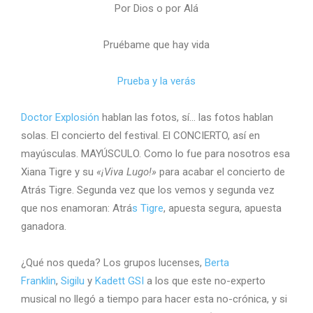
Por Dios o por Alá
Pruébame que hay vida
Prueba y la verás
Doctor Explosión
hablan las fotos, sí… las fotos hablan
solas. El concierto del festival. El CONCIERTO, así en
mayúsculas. MAYÚSCULO. Como lo fue para nosotros esa
Xiana Tigre y su
«¡Viva Lugo!»
para acabar el concierto de
Atrás Tigre. Segunda vez que los vemos y segunda vez
que nos enamoran: Atrá
s Tigre
, apuesta segura, apuesta
ganadora.
¿Qué nos queda? Los grupos lucenses,
Berta
Franklin
,
Sigilu
y
Kadett GSI
a los que este no-experto
musical no llegó a tiempo para hacer esta no-crónica, y si