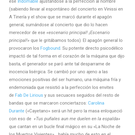
ese
Indomable
ajustándose a la perfección al nombre
(sabiendo llevar al espontáneo del concierto en Vinissi en
A Tinería y el show que se marcó durante el apagón
general, sumándose al concierto que dio lo hacen
merecedor de ese
«escenario principal! ¡Escenario
principal!»
que le gritábamos todos). El apagón general lo
provocaron los
Fogbound
. Su potente directo psicodélico
impactó de tal forma en el corazón de la máquina que dijo
basta, el generador se paró ante tal desparrame de
inocencia lisérgica. Se cambió por uno ajeno a las
emociones positivas del ser humano, una máquina fría y
endemoniada que resistió a la perfección los envites
de
Fab De Lirious
y sus secuaces seguidos del resto de
bandas que se marcaron conciertazos:
Carolina
Durante
(«Cayetano» será un hit pero la masa enloqueció
con eso de
«Tus puñales aun me duelen en la espalda»
que cantan en un bucle final mágico en su «La Noche de
los Muertos Vivientes»… había mucho de esto en el