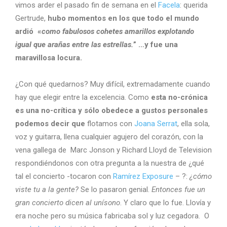
vimos arder el pasado fin de semana en el
Facela
: querida
Gertrude,
hubo momentos en los que todo el mundo
ardió «
como fabulosos cohetes amarillos explotando
igual que arañas entre las estrellas.
” …y fue una
maravillosa locura.
¿Con qué quedarnos? Muy difícil, extremadamente cuando
hay que elegir entre la excelencia. Como
esta no-crónica
es una no-crítica y sólo obedece a gustos personales
podemos decir que
flotamos con
Joana Serrat
, ella sola,
voz y guitarra, llena cualquier agujero del corazón, con la
vena gallega de Marc Jonson y Richard Lloyd de Television
respondiéndonos con otra pregunta a la nuestra de ¿qué
tal el concierto -tocaron con
Ramírez Exposure
– ?:
¿cómo
viste tu a la gente?
Se lo pasaron genial.
Entonces fue un
gran concierto dicen al unísono
. Y claro que lo fue. Llovía y
era noche pero su música fabricaba sol y luz cegadora. O