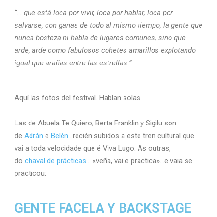
“… que está loca por vivir, loca por hablar, loca por
salvarse, con ganas de todo al mismo tiempo, la gente que
nunca bosteza ni habla de lugares
c
omunes, sino que
arde, arde como fabulosos cohetes amarillos explotando
igual que arañas entre las estrellas.”
Aquí las fotos del festival. Hablan solas.
Las de Abuela Te Quiero, Berta Franklin y Sigilu son
de
Adrán
e
Belén
…recién subidos a este tren cultural que
vai a toda velocidade que é Viva Lugo. As outras,
do
chaval de prácticas
… «veña, vai e practica»…e vaia se
practicou:
GENTE FACELA Y BACKSTAGE