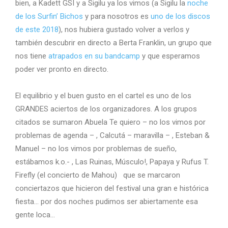
bien, a Kadett GSI y a Sigilu ya los vimos (a Sigilu la
noche
de los Surfin’ Bichos
y para nosotros es
uno de los discos
de este 2018
), nos hubiera gustado volver a verlos y
también descubrir en directo a Berta Franklin, un grupo que
nos tiene
atrapados en su bandcamp
y que esperamos
poder ver pronto en directo.
El equilibrio y el buen gusto en el cartel es uno de los
GRANDES aciertos de los organizadores. A los grupos
citados se sumaron Abuela Te quiero – no los vimos por
problemas de agenda – , Calcutá – maravilla – , Esteban &
Manuel – no los vimos por problemas de sueño,
estábamos k.o.- , Las Ruinas, Músculo!, Papaya y Rufus T.
Firefly (el concierto de Mahou) que se marcaron
conciertazos que hicieron del festival una gran e histórica
fiesta… por dos noches pudimos ser abiertamente esa
gente loca…