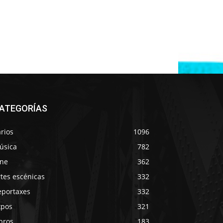
ATEGORÍAS
rios
1096
úsica
782
ine
362
tes escénicas
332
eportaxes
332
xpos
321
bros
183