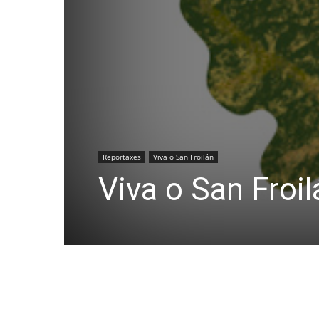
Reportaxes
Viva o San Froilán
Viva o San Froil