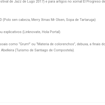
estival de Jazz de Lugo 2017) e para artigos no xornal El Progreso d
D (Polo sen cabeza, Merry Xmas Mr Olsen, Sopa de Tartaruga)
explicativos (Linknovate, Hola Portal).
oais como “Grum!” ou “Materia de colorenchos”, debuxa, a finais d
 Abelleira (Turismo de Santiago de Compostela).