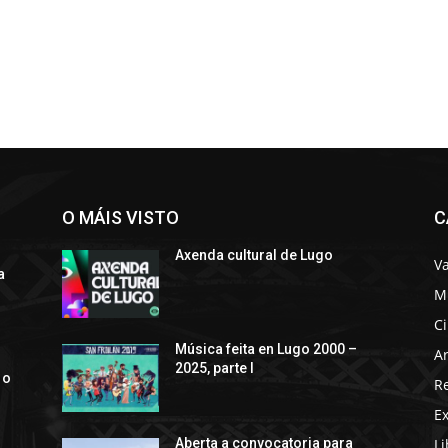
O MÁIS VISTO
C
Axenda cultural de Lugo
Va
a
M
C
s
Música feita en Lugo 2000 –
Ar
2025, parte I
 o
R
E
Li
Aberta a convocatoria para