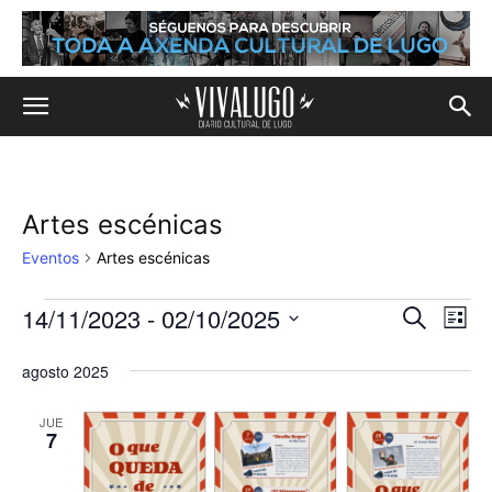
Artes escénicas
Eventos
Artes escénicas
14/11/2023
 - 
02/10/2025
Eventos
Na
Navega
Buscar
Lista
de
Selecciona
de
la
agosto 2025
vis
fecha.
búsqu
de
JUE
7
y
Eve
vistas