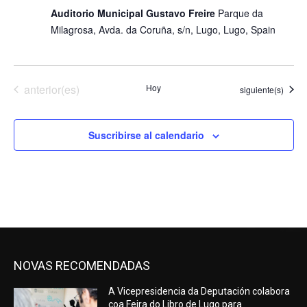
​Auditorio Municipal Gustavo Freire
Parque da
Milagrosa, Avda. da Coruña, s/n, Lugo, Lugo, Spain
Eventos
anterior(es)
Hoy
Eventos
siguiente(s)
Suscribirse al calendario
NOVAS RECOMENDADAS
A Vicepresidencia da Deputación colabora
coa Feira do Libro de Lugo para