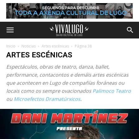
Inicio
Noticias
Artes escénicas
Página 38
ARTES ESCÉNICAS
Espectáculos, obras de teatro, danza, ballet,
performance, contacontos e demáis artes escénicas
que acontecen en Lugo de compañías foráneas ou
locais como os sempre ovacionados
Palimoco Teatro
ou
Microefectos Dramatúrxicos
.