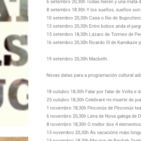
6 setembro 20,30h Todas hieren y una mata 
8 setembro 18:30h Y los sueños, sueños son
10 setembro 20,30h Casa o Rei de Ibuprofen
13 setembro 20,30h Entre bobos anda el jue
15 setembro 18,30h Lázaro de Tormes de Pe
16 setembro 20,30h Ricardo III de Kamikaze 
19 setembro 20,30h Macbeth.
Novas datas para a programación cultural ad
18 outubro 18,30h Falar por falar de Volta e d
25 outubro 18,30h Celebraré mi muerte de jo
1 novembro 18,30h Pínconús de Pínconús tea
6 novembro 20,30h Leira de Nova galega de 
8 novembro 18,30h O mellor dos 4 element
13 novembro 20,30h As vacacións máis longa
15 novembro 18,30h Mai mai de Baobab Teat