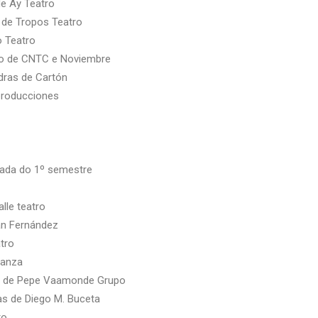
de Ay Teatro
 de Tropos Teatro
o Teatro
go de CNTC e Noviembre
dras de Cartón
producciones
iada do 1º semestre
alle teatro
an Fernández
tro
Danza
os de Pepe Vaamonde Grupo
s de Diego M. Buceta
ro