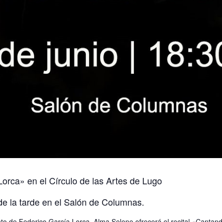
rca» en el Círculo de las Artes de Lugo
 de la tarde en el Salón de Columnas.
nto de Federico García Lorca, Alma Selene ofrecerá el recital «Cantan