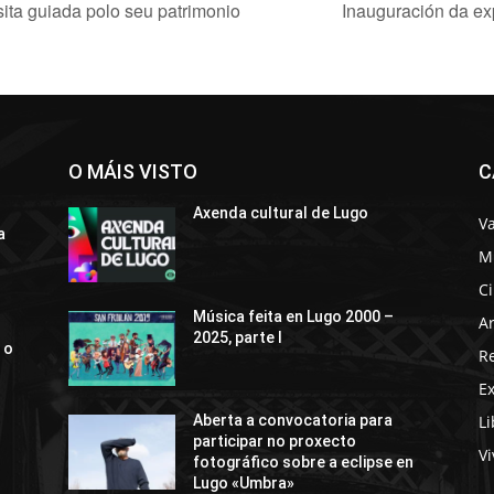
sita guiada polo seu patrimonio
Inauguración da ex
O MÁIS VISTO
C
Axenda cultural de Lugo
Va
a
M
C
Música feita en Lugo 2000 –
Ar
2025, parte I
 o
R
E
Li
Aberta a convocatoria para
participar no proxecto
Vi
fotográfico sobre a eclipse en
Lugo «Umbra»