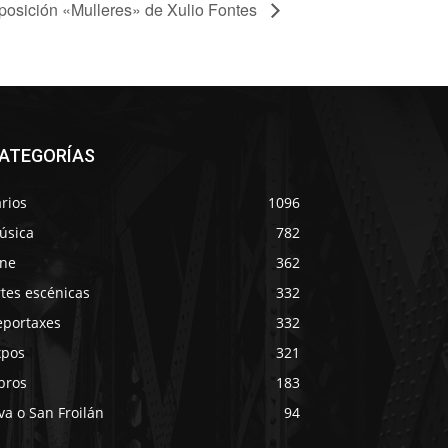
posición «Mulleres» de Xulio Fontes
ATEGORÍAS
rios
1096
úsica
782
ine
362
tes escénicas
332
eportaxes
332
xpos
321
bros
183
va o San Froilán
94