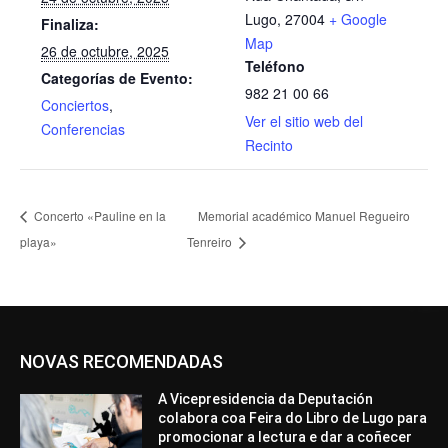
Lugo
,
27004
+ Google
Finaliza:
Map
26 de octubre, 2025
Teléfono
Categorías de Evento:
982 21 00 66
Conciertos
,
Ver el sitio web del
Conferencias
Recinto
Concerto «Pauline en la
Memorial académico Manuel Regueiro
playa»
Tenreiro
NOVAS RECOMENDADAS
A Vicepresidencia da Deputación
colabora coa Feira do Libro de Lugo para
promocionar a lectura e dar a coñecer