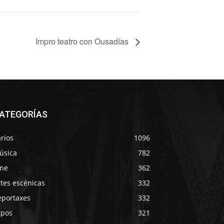
Impro teatro con Ousadías
ATEGORÍAS
rios
1096
úsica
782
ine
362
tes escénicas
332
eportaxes
332
xpos
321