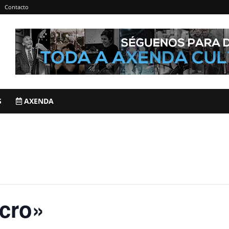
Contacto
S
AXENDA
cro»