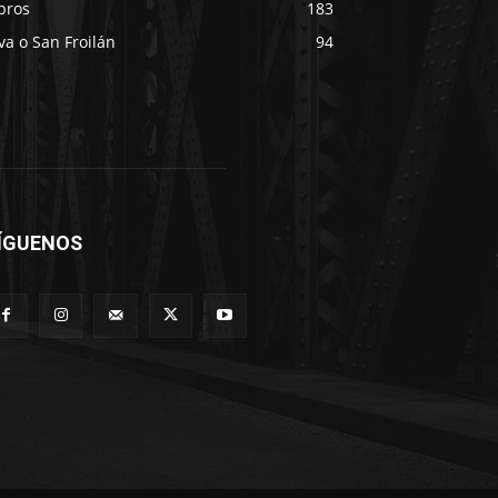
bros
183
va o San Froilán
94
ÍGUENOS