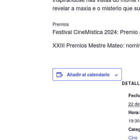
revelar a maxia e o misterio que s
Premios
Festival CineMística 2024: Premio á
XXIII Premios Mestre Mateo: nomi
Añadir al calendario
DETALL
Fech
22 de
Hora:
19:30
Categ
Cine