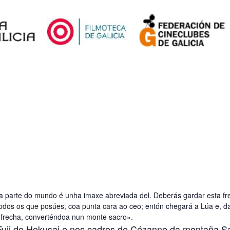
ra parte do mundo é unha imaxe abreviada del. Deberás gardar esta fr
todos os que posúes, coa punta cara ao ceo; entón chegará a Lúa e, 
 frecha, converténdoa nun monte sacro».
Fuji de Hokusai e nos cadros de Cézanne da montaña Sai