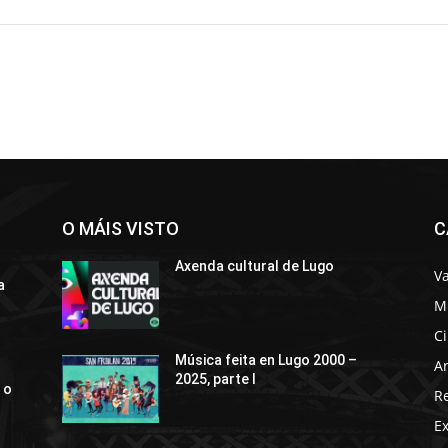
O MÁIS VISTO
C
Axenda cultural de Lugo
Va
a
M
C
Música feita en Lugo 2000 –
Ar
2025, parte I
 o
R
E