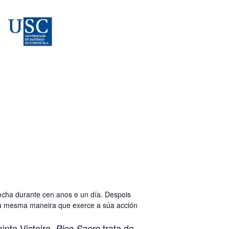
echa durante cen anos e un día. Despois
da mesma maneira que exerce a súa acción
nte-Victoire,
trata de
Pico Sacro