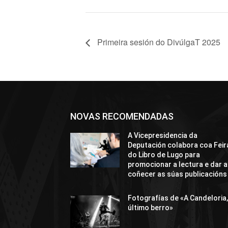
Primeira sesión do DivúlgaT 2025
NOVAS RECOMENDADAS
A Vicepresidencia da
Deputación colabora coa Feir
do Libro de Lugo para
promocionar a lectura e dar a
coñecer as súas publicacións
Fotografías de «A Candeloria,
último berro»