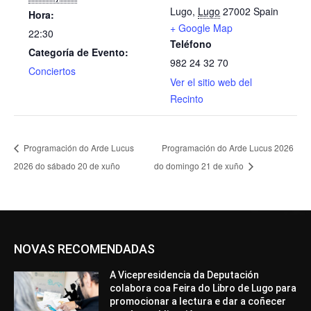
Lugo
,
Lugo
27002
Spain
Hora:
+ Google Map
22:30
Teléfono
Categoría de Evento:
982 24 32 70
Conciertos
Ver el sitio web del
Recinto
Programación do Arde Lucus
Programación do Arde Lucus 2026
2026 do sábado 20 de xuño
do domingo 21 de xuño
NOVAS RECOMENDADAS
A Vicepresidencia da Deputación
colabora coa Feira do Libro de Lugo para
promocionar a lectura e dar a coñecer