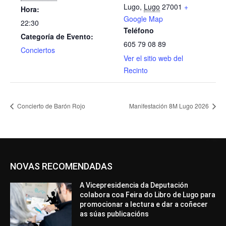
Lugo
,
Lugo
27001
+
Hora:
Google Map
22:30
Teléfono
Categoría de Evento:
605 79 08 89
Conciertos
Ver el sitio web del
Recinto
Concierto de Barón Rojo
Manifestación 8M Lugo 2026
NOVAS RECOMENDADAS
A Vicepresidencia da Deputación
colabora coa Feira do Libro de Lugo para
promocionar a lectura e dar a coñecer
as súas publicacións